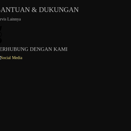
BANTUAN & DUKUNGAN
rvis Lainnya
ERHUBUNG DENGAN KAMI