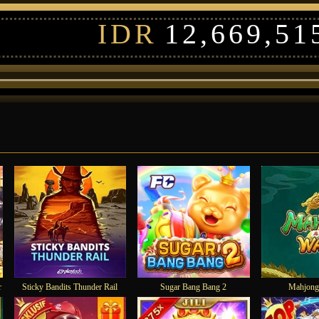
IDR
12,669,51
r
Sticky Bandits Thunder Rail
Sugar Bang Bang 2
Mahjong