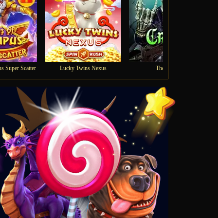
s Super Scatter
Lucky Twins Nexus
The Crypt