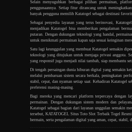
Selain menyuguhkan berbagai pilihan permainan, plat
penggunaannya. Setiap fitur dirancang untuk meningkatkan
banyak pengguna memilih Katatogel sebagai destinasi favorit 
Sebagai penyedia layanan yang terus berinovasi, Katatoge
menjadikan Katatogel bisa memberikan pengalaman bermai
putaran. Dengan dukungan teknologi yang handal, permaina
untuk menikmati permainan kapan saja sesuai keinginan mer
Satu lagi keunggulan yang membuat Katatogel semakin diperc
teknologi yang ditujukan untuk menjaga privasi anggota. S
yang responsif juga menjadi nilai tambah, siap membantu se
Di tengah persaingan dunia hiburan digital yang semakin ke
melalui pembaruan sistem secara berkala, peningkatan perf
stabil, cepat, dan nyaman setiap saat. Kehadiran Katatogel 
preferensi masing-masing.
Bagi mereka yang mencari platform terpercaya dengan la
permainan. Dengan dukungan sistem modern dan pelayana
Katatogel sebagai bagian dari layanan unggulan semakin m
tersebut, KATATOGEL Situs Toto Slot Terbaik Togel Resmi 
bermain, serta pengalaman digital yang aman, cepat, stabil, 