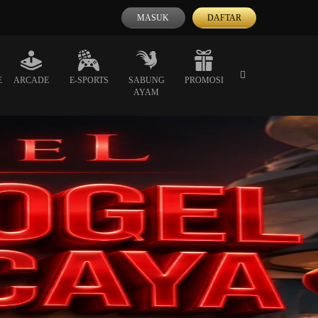
MASUK
DAFTAR
E
ARCADE
E-SPORTS
SABUNG
PROMOSI
AYAM