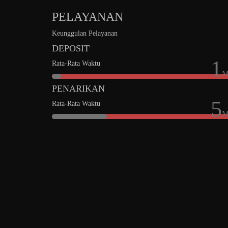
PELAYANAN
Keunggulan Pelayanan
DEPOSIT
1
Rata-Rata Waktu
M
PENARIKAN
5
Rata-Rata Waktu
M