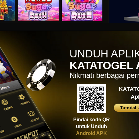
UNDUH APLIK
KATATOGEL 
Nikmati berbagai pe
KATAT
Ap
Tutorial
Pindai kode QR
untuk Unduh
Android APK