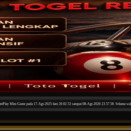
ni Game pada 17-Agt-2025 dari 20.02.52 sampai 08-Agt-2026 23.57.58. Selama waktu ini, A