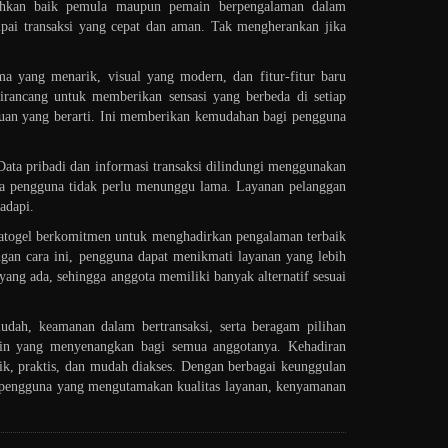
dahkan baik pemula maupun pemain berpengalaman dalam
mpai transaksi yang cepat dan aman. Tak mengherankan jika
ma yang menarik, visual yang modern, dan fitur-fitur baru
rancang untuk memberikan sensasi yang berbeda di setiap
guan yang berarti. Ini memberikan kemudahan bagi pengguna
Data pribadi dan informasi transaksi dilindungi menggunakan
ngga pengguna tidak perlu menunggu lama. Layanan pelanggan
adapi.
Katatogel berkomitmen untuk menghadirkan pengalaman terbaik
ngan cara ini, pengguna dapat menikmati layanan yang lebih
yang ada, sehingga anggota memiliki banyak alternatif sesuai
dah, keamanan dalam bertransaksi, serta beragam pilihan
ain yang menyenangkan bagi semua anggotanya. Kehadiran
k, praktis, dan mudah diakses. Dengan berbagai keunggulan
i pengguna yang mengutamakan kualitas layanan, kenyamanan